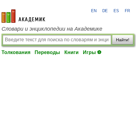
EN
DE
ES
FR
academic.ru
Словари и энциклопедии на Академике
Найти!
Толкования
Переводы
Книги
Игры ⚽