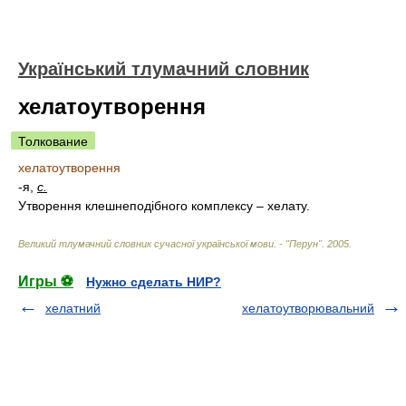
Український тлумачний словник
хелатоутворення
Толкование
хелатоутворення
-я,
с.
Утворення клешнеподібного комплексу – хелату.
Великий тлумачний словник сучасної української мови. - "Перун"
.
2005
.
Игры ⚽
Нужно сделать НИР?
хелатний
хелатоутворювальний